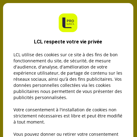
Ouvrir un compte
Ouvrir un compte
La banque de
LCL respecte votre vie privée
ceux qui
construisent,
LCL utilise des cookies sur ce site à des fins de bon
étape par étape.
fonctionnement du site, de sécurité, de mesure
d'audience, d'analyse, d'amélioration de votre
• L BY LCL PRO
expérience utilisateur, de partage de contenu sur les
x TOUR DE
réseaux sociaux, ainsi qu'à des fins publicitaires. Vos
FRANCE •
données personnelles collectées via les cookies
publicitaires nous permettent de vous présenter des
publicités personnalisées.
Découvrir l’offre
Votre consentement à l'installation de cookies non
strictement nécessaires est libre et peut être modifié
à tout moment.
Découvrir
Vous pouvez donner ou retirer votre consentement
l’offre